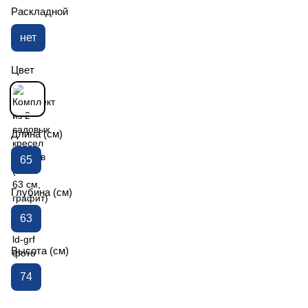
Раскладной
нет
Цвет
Длина (см)
65
Глубина (см)
63
Высота (см)
74