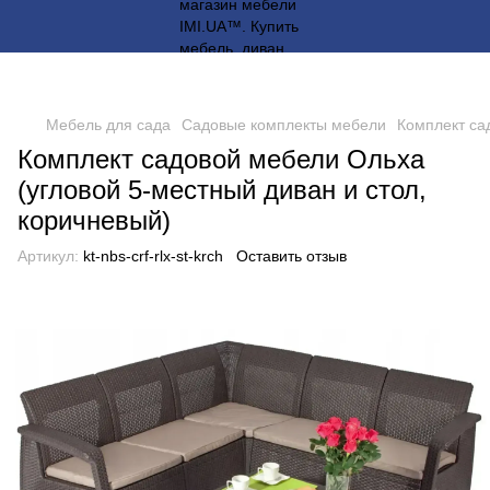
Мебель для сада
Садовые комплекты мебели
Комплект са
Комплект садовой мебели Ольха
(угловой 5-местный диван и стол,
коричневый)
Артикул:
kt-nbs-crf-rlx-st-krch
Оставить отзыв