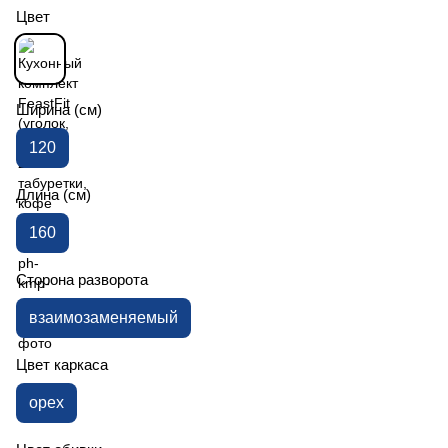
Цвет
Ширина (см)
120
Длина (см)
160
Сторона разворота
взаимозаменяемый
Цвет каркаса
орех