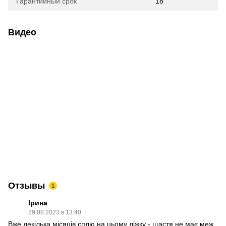
Гарантийный срок
18
Видео
Отзывы
1
Ірина
29.08.2023 в 13:40
Вже декілька місяців сплю на цьому ліжку - щастя не має меж.