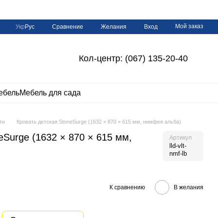
Мой заказ
Сравнение
Укр
Рус
Желания
Вход
Кол-центр: (067) 135-20-40
ебель
Мебель для сада
ти
Кровать детская StoneSurge (1632 × 870 × 615 мм, нимфея альба)
eSurge (1632 × 870 × 615 мм,
Артикул
lld-vlt-
nmf-lb
К сравнению
В желания