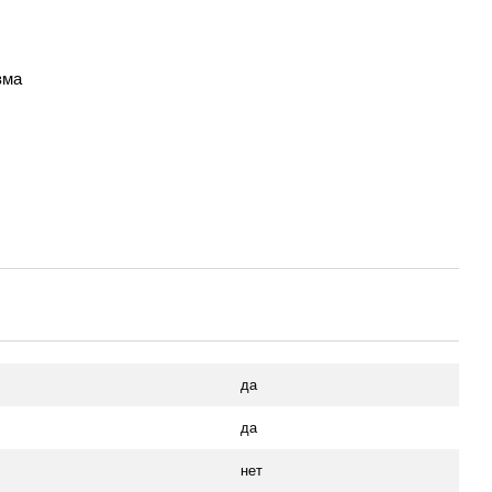
зма
да
да
нет