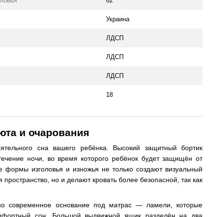
оловья
62
Украина
ЛДСП
ЛДСП
ЛДСП
18
юта и очарования
оятельного сна вашего ребёнка. Высокий защитный бортик
течение ночи, во время которого ребёнок будет защищён от
е формы изголовья и изножья не только создают визуальный
я пространство, но и делают кровать более безопасной, так как
но современное основание под матрас — ламели, которые
омфортный сон. Большой выдвижной ящик разделён на два