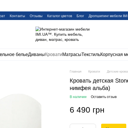
рат
Контакты
Отзывы
Каталог цветов
Блог
Дропшипинг мебели IMI
ельное белье
Диваны
Кровати
Матрасы
Текстиль
Корпусная м
Главная
Кровати
Детские крова
Кровать детская Ston
нимфея альба)
В наличии
Оставить отзыв
6 490 грн