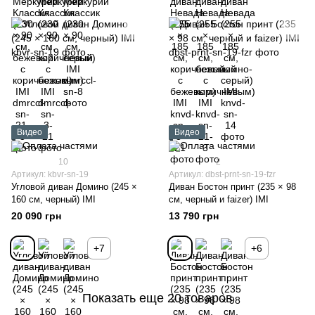
Видео
Видео
10
2
Артикул: kbvr-sn-19
Артикул: dbst-prnt-sn-19-fzr
Угловой диван Домино (245 ×
Диван Бостон принт (235 × 98
160 см, черный) IMI
см, черный и faizer) IMI
20 090 грн
13 790 грн
+7
+6
Показать еще 20 товаров