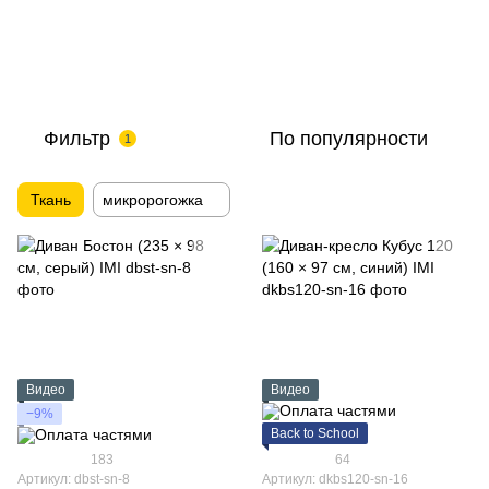
Фильтр
По популярности
1
Ткань
микророгожка
Видео
Видео
−9%
Back to School
183
64
Артикул: dbst-sn-8
Артикул: dkbs120-sn-16