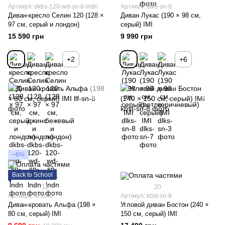
Артикул: dkbs-120-wd-sn-8-lndn
Артикул: dlks-sn-8
Диван-кресло Селин 120 (128 ×
Диван Лукас (190 × 98 см,
97 см, серый и лондон)
серый) IMI
15 590 грн
9 990 грн
+2
+6
−6%
Back to School
11
20
Артикул: llf-sn-8
Артикул: kbst-sn-8
Диван-кровать Альфа (198 ×
Угловой диван Бостон (240 ×
80 см, серый) IMI
150 см, серый) IMI