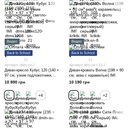
Видео
Видео
Back to School
Back to School
22
32
Артикул: dkbs-sn-7
Артикул: lkhv-sn-l-10-1
Диван-кресло Кубус 120 (140 ×
Диван-кровать Волна (198 × 80
97 см, узкие подлокотники,
см, аква с карамелью) IMI
светло-серый) IMI
10 890 грн
10 190 грн
+4
+2