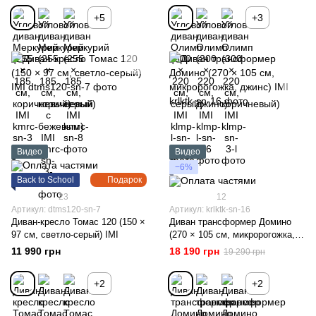
+5
+3
Видео
Видео
−6%
Back to School
Подарок
23
12
Артикул: dtms120-sn-7
Артикул: krlktk-sn-16
Диван-кресло Томас 120 (150 ×
Диван трансформер Домино
97 см, светло-серый) IMI
(270 × 105 см, микророгожка,
джинс) IMI
11 990 грн
18 190 грн
19 290 грн
+2
+2