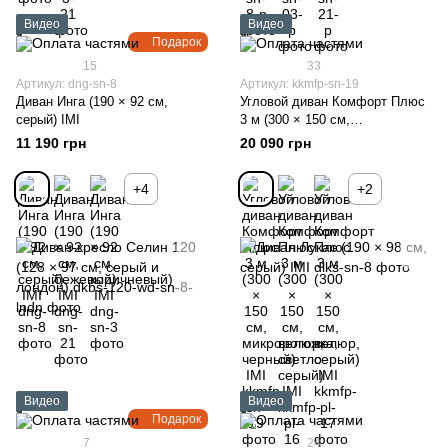
Видео
Видео
Подарок
15
33
Артикул: dng-sn-8
Артикул: kkmfp-sn-19
Диван Инга (190 × 92 см,
Угловой диван Комфорт Плюс
серый) IMI
3 м (300 × 150 см,
микророгожка, черный) IMI
11 190 грн
20 090 грн
+4
+2
Видео
Видео
Подарок
7
24