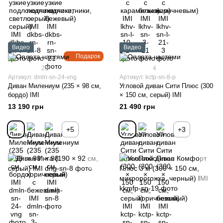
Видео
Видео
Подарок
20
4
Артикул: dmln-sn-24-vng
Артикул: kctp-sn-8-p
Диван Милениум (235 × 98 см,
Угловой диван Сити Плюс (300
бордо) IMI
× 150 см, серый) IMI
13 190 грн
21 490 грн
+5
+3