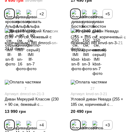
9 690 грн
17 490 грн
10 290 грн
+2
+5
7
27
Артикул: dmrccl-sn-21-3
Артикул: knvd-sn-3-21
Диван Меркурий Классик (230
Угловой диван Невада (255 ×
× 90 см, бежевый с
185 см, коричневый с
коричневым) IMI
бежевым) IMI
13 990 грн
20 490 грн
+4
+3