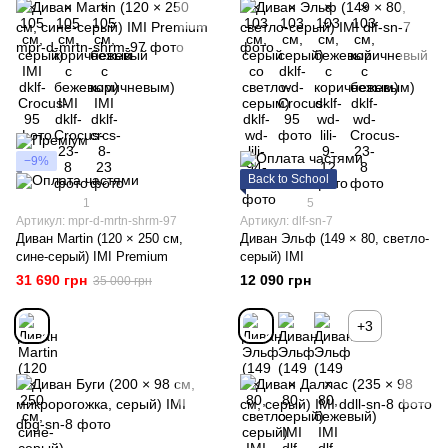
−9%
Back to School
1
5
Артикул: mpr-d-mrtn-shrm-97
Артикул: dlf-sn-7
Диван Martin (120 × 250 см,
Диван Эльф (149 × 80, светло-
сине-серый) IMI Premium
серый) IMI
31 690 грн
12 090 грн
35 000 грн
+3