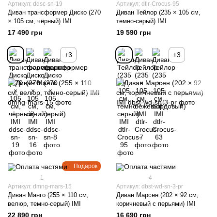
Артикул: ddsc-sn-19
Артикул: dtlr-Crocus-95
Диван трансформер Диско (270
Диван Тейлор (235 × 105 см,
× 105 см, чёрный) IMI
темно-серый) IMI
17 490 грн
19 590 грн
+3
+3
Подарок
1
4
Артикул: dmng-mars-15
Артикул: dbst-wd-sn-3-pr
Диван Манго (255 × 110 см,
Диван Марсен (202 × 92 см,
велюр, темно-серый) IMI
коричневый с перьями) IMI
22 890 грн
16 690 грн