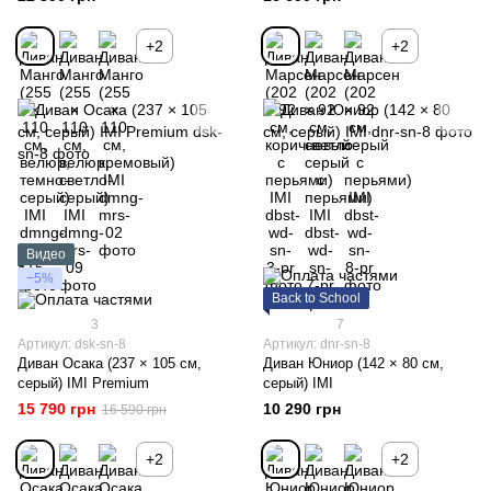
+2
+2
Видео
−5%
Back to School
3
7
Артикул: dsk-sn-8
Артикул: dnr-sn-8
Диван Осака (237 × 105 см,
Диван Юниор (142 × 80 см,
серый) IMI Premium
серый) IMI
15 790 грн
10 290 грн
16 590 грн
+2
+2