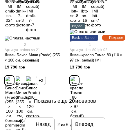
Видео
Back to School
Подарок
2
1
Артикул: prdmn-sn-21
Артикул: dtms80-lpk-02
Диван Блисс Мини (Prado) (255
Диван-кресло Томас 80 (110 ×
× 100 см, бежевый)
97 см, белый) IMI
19 790 грн
13 790 грн
+2
Показать еще 20 товаров
Назад
Вперед
2
из 6