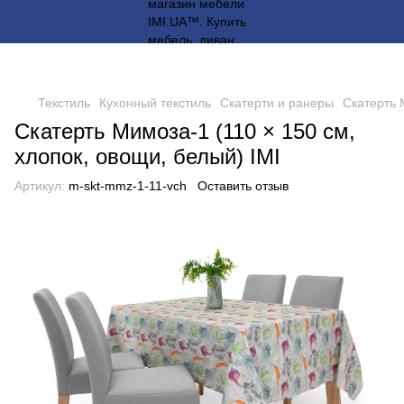
Текстиль
Кухонный текстиль
Скатерти и ранеры
Скатерть 
Скатерть Мимоза-1 (110 × 150 см,
хлопок, овощи, белый) IMI
Артикул:
m-skt-mmz-1-11-vch
Оставить отзыв