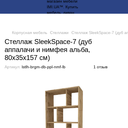
Корпусная мебель
Стеллажи
Стеллаж SleekSpace-7 (дуб а
Стеллаж SleekSpace-7 (дуб
аппалачи и нимфея альба,
80х35х157 см)
Артикул:
lstlh-brgm-db-ppl-nmf-lb
1 отзыв