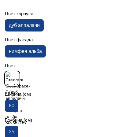
Цвет корпуса
дуб аппалачи
Цвет фасада
нимфея альба
Цвет
Ширина (см)
80
Глубина (см)
35