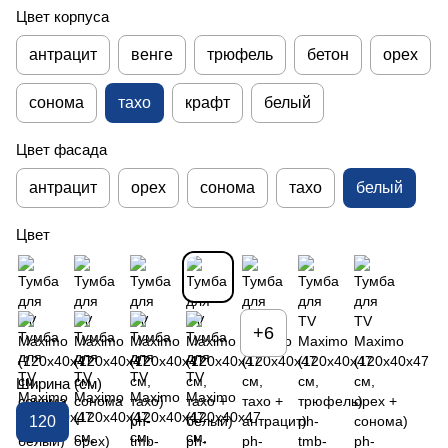
Цвет корпуса
антрацит
венге
трюфель
бетон
орех
сонома
тахо
крафт
белый
Цвет фасада
антрацит
орех
сонома
тахо
белый
Цвет
+6
Ширина (см)
120