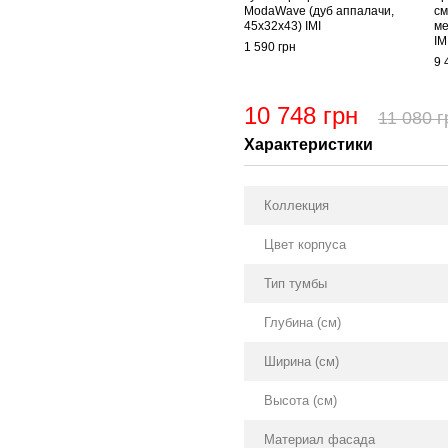
ModaWave (дуб аппалачи,
см
45х32х43) IMI
ме
IM
1 590 грн
9 
10 748 грн
11 080 г
Характеристики
Коллекция
Цвет корпуса
Тип тумбы
Глубина (см)
Ширина (см)
Высота (см)
Материал фасада