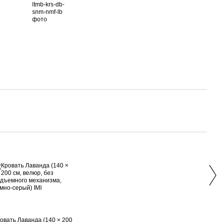
Вме
овать Лаванда (140 × 200
Тумб