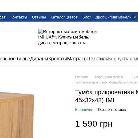
рат
Контакты
Отзывы
Каталог цветов
Блог
Дропшипинг мебели IMI
ельное белье
Диваны
Кровати
Матрасы
Текстиль
Корпусная м
Главная
Корпусная мебель
Ту
Тумба прикроватная ModaWave (дуб апп
Тумба прикроватная 
45х32х43) IMI
В наличии
Оставить отзыв
1 590 грн