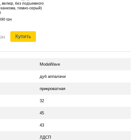
, велюр, без подъемного
Moda
ханизма, темно-серый)
45х32
I
1 590
490 грн
10
рн
Купить
ModaWave
дуб аппалачи
прикроватная
32
45
43
ЛДСП