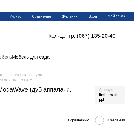
Мой заказ
Сравнение
Укр
Рус
Желания
Вход
Кол-центр: (067) 135-20-40
ебель
Мебель для сада
мбы
Прикроватные тумбы
алачи, 45х32х43) IMI
ModaWave (дуб аппалачи,
Артикул
ltmb-krs-db-
ppl
К сравнению
В желания