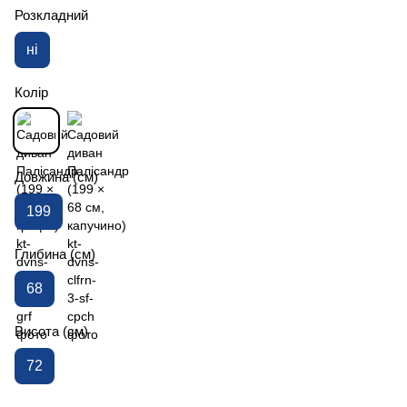
Розкладний
ні
Колір
Довжина (см)
199
Глибина (см)
68
Висота (см)
72