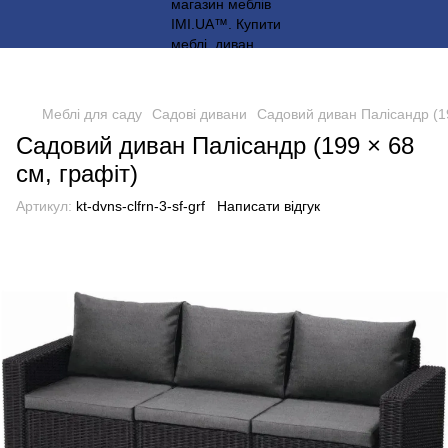
Меблі для саду
Садові дивани
Садовий диван Палісандр (19
Садовий диван Палісандр (199 × 68
см, графіт)
Артикул:
kt-dvns-clfrn-3-sf-grf
Написати відгук