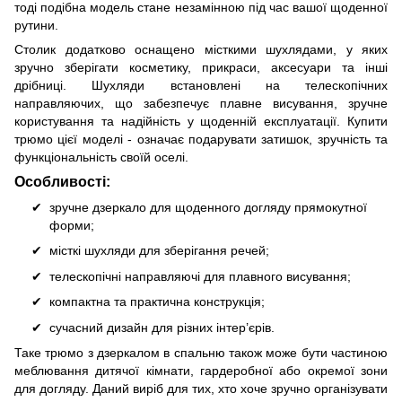
тоді подібна модель стане незамінною під час вашої щоденної
рутини.
Столик додатково оснащено місткими шухлядами, у яких
зручно зберігати косметику, прикраси, аксесуари та інші
дрібниці. Шухляди встановлені на телескопічних
направляючих, що забезпечує плавне висування, зручне
користування та надійність у щоденній експлуатації. Купити
трюмо цієї моделі - означає подарувати затишок, зручність та
функціональність своїй оселі.
Особливості:
зручне дзеркало для щоденного догляду прямокутної
форми;
місткі шухляди для зберігання речей;
телескопічні направляючі для плавного висування;
компактна та практична конструкція;
сучасний дизайн для різних інтер’єрів.
Таке трюмо з дзеркалом в спальню також може бути частиною
меблювання дитячої кімнати, гардеробної або окремої зони
для догляду. Даний виріб для тих, хто хоче зручно організувати