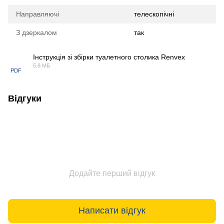
Направляючі
телескопічні
З дзеркалом
так
Інструкція зі збірки туалетного столика Renvex
5.8 МБ
PDF
Відгуки
Додайте перший відгук
Написати відгук