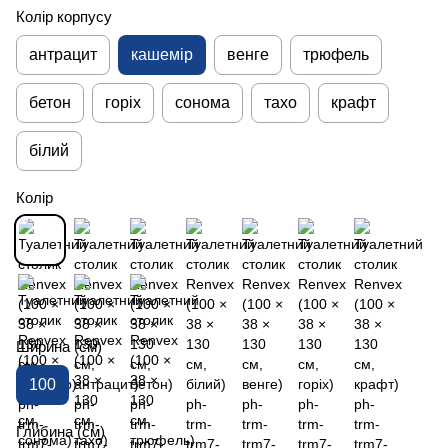
Колір корпусу
антрацит
кашемір
венге
трюфель
бетон
горіх
сонома
тахо
крафт
білий
Колір
Ширина (см)
100
Глибина (см)