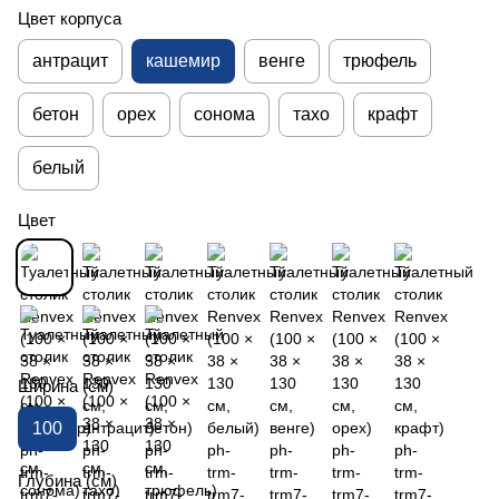
Цвет корпуса
антрацит
кашемир
венге
трюфель
бетон
орех
сонома
тахо
крафт
белый
Цвет
Ширина (см)
100
Глубина (см)