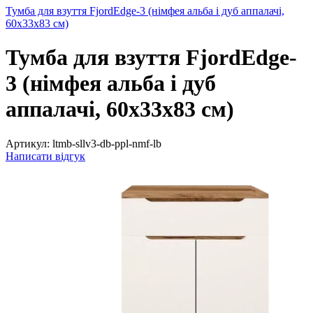
Тумба для взуття FjordEdge-3 (німфея альба і дуб аппалачі,
60х33х83 см)
Тумба для взуття FjordEdge-
3 (німфея альба і дуб
аппалачі, 60х33х83 см)
Артикул:
ltmb-sllv3-db-ppl-nmf-lb
Написати відгук