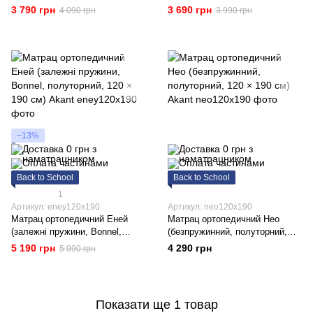
полуторний, 120 × 190 см)
полуторний, 120 × 190 см)
3 790 грн
3 690 грн
4 090 грн
3 990 грн
Akant
Akant
−13%
Back to School
Back to School
1
Артикул: eney120x190
Артикул: neo120x190
Матрац ортопедичний Еней
Матрац ортопедичний Нео
(залежні пружини, Bonnel,
(безпружинний, полуторний,
полуторний, 120 × 190 см)
120 × 190 см) Akant
5 190 грн
4 290 грн
5 990 грн
Akant
Показати ще 1 товар