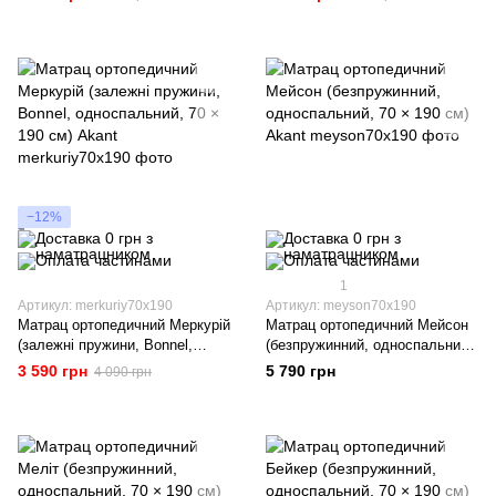
см) Akant
Akant
−12%
1
Артикул: merkuriy70x190
Артикул: meyson70x190
Матрац ортопедичний Меркурій
Матрац ортопедичний Мейсон
(залежні пружини, Bonnel,
(безпружинний, односпальний,
односпальний, 70 × 190 см)
70 × 190 см) Akant
3 590 грн
5 790 грн
4 090 грн
Akant