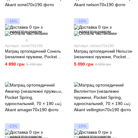
−16%
−16%
4
Артикул: sonel70x190
Артикул: nelson70x190
Матрац ортопедичний Сонель
Матрац ортопедичний Нельсон
(незалежні пружини, Pocket
(незалежні пружини, Pocket
Spring, односпальний, 70 × 190
Spring, односпальний, 70 × 190
4 890 грн
5 090 грн
5 790 грн
6 090 грн
см) Akant
см) Akant
−23%
−23%