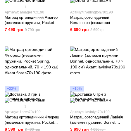
1
Артикул: amager70x190
Артикул: vellington70x190
Матрац ортопедичний Амагер
Матрац ортопедичний
(незалежні пружини, Pocket
Веллінгтон (незалежні
Spring, односпальний, 70 × 190
пружини, Pocket Spring,
7 490 грн
6 690 грн
9 790 грн
8 690 грн
см) Akant
односпальний, 70 × 190 см)
Akant
−22%
−10%
1
Артикул: flores70x190
Артикул: laviniya70x190
Матрац ортопедичний Флореш
Матрац ортопедичний Лавінія
(незалежні пружини, Pocket
(залежні пружини, Bonnel,
Spring, односпальний, 70 × 190
односпальний, 70 × 190 см)
6 590 грн
3 690 грн
8 490 грн
4 090 грн