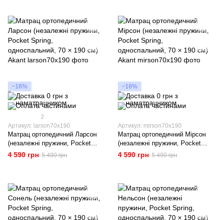
−16%
−16%
2
Артикул: larson70x190
Артикул: mirson70x190
Матрац ортопедичний Ларсон
Матрац ортопедичний Мірсон
(незалежні пружини, Pocket
(незалежні пружини, Pocket
Spring, односпальний, 70 × 190
Spring, односпальний, 70 × 190
4 590 грн
4 590 грн
5 490 грн
5 490 грн
см) Akant
см) Akant