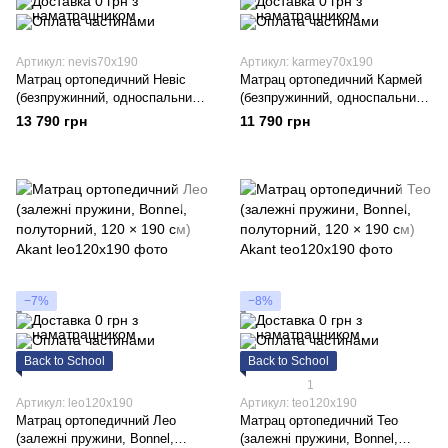
Артикул: nevis70x190
Артикул: karmey70x190
Матрац ортопедичний Невіс
Матрац ортопедичний Кармей
(безпружинний, односпальний,
(безпружинний, односпальний,
70 × 190 см) Akant
70 × 190 см) Akant
13 790 грн
11 790 грн
−7%
−8%
Back to School
Back to School
1
Артикул: leo120x190
Артикул: teo120x190
Матрац ортопедичний Лео
Матрац ортопедичний Тео
(залежні пружини, Bonnel,
(залежні пружини, Bonnel,