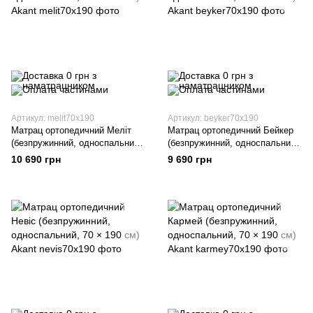
Артикул: melit70x190
Артикул: beyker70x190
Матрац ортопедичний Меліт
Матрац ортопедичний Бейкер
(безпружинний, односпальний,
(безпружинний, односпальний,
70 × 190 см) Akant
70 × 190 см) Akant
10 690 грн
9 690 грн