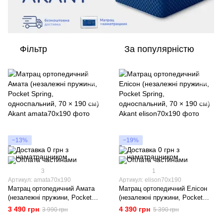
Фільтр
За популярністю
−13%
−19%
3
1
Артикул: amata70x190
Артикул: elison70x190
Матрац ортопедичний Амата
Матрац ортопедичний Елісон
(незалежні пружини, Pocket
(незалежні пружини, Pocket
Spring, односпальний, 70 × 190
Spring, односпальний, 70 × 190
3 490 грн
4 390 грн
3 990 грн
5 390 грн
см) Akant
см) Akant