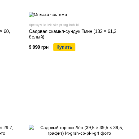
Артикул: kt-lvk-skr-pt-stg-bch-bl
× 60,
Садовая скамья-сундук Тмин (132 × 61,2,
белый)
9 990 грн
Купить