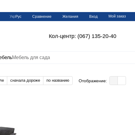
Мой заказ
Сравнение
Укр
Рус
Желания
Вход
Кол-центр: (067) 135-20-40
ебель
Мебель для сада
ле
сначала дороже
по названию
Отображение: