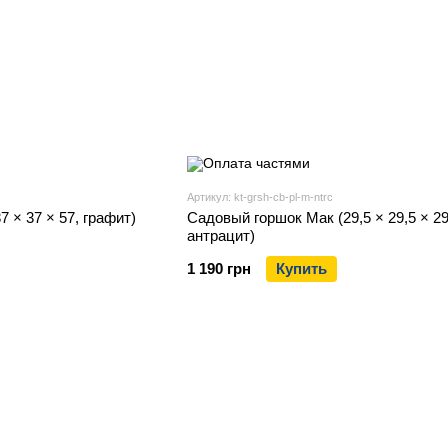
Артикул: kt-grsh-cb-pl-m-ntrc
 × 37 × 57, графит)
Садовый горшок Мак (29,5 × 29,5 × 29
антрацит)
1 190 грн
Купить