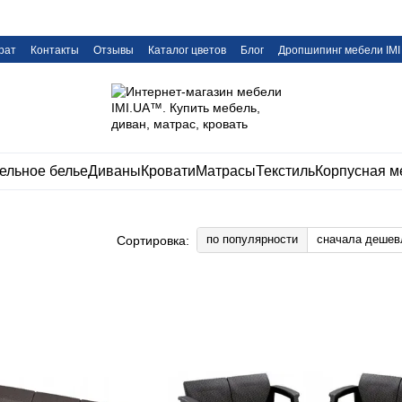
рат
Контакты
Отзывы
Каталог цветов
Блог
Дропшипинг мебели IMI
ельное белье
Диваны
Кровати
Матрасы
Текстиль
Корпусная м
по популярности
сначала дешев
Сортировка: