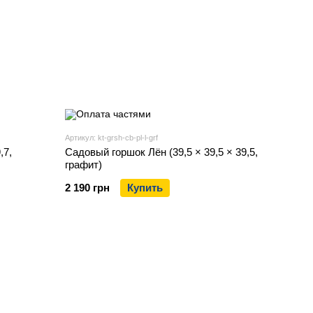
Артикул: kt-grsh-cb-pl-l-grf
,7,
Садовый горшок Лён (39,5 × 39,5 × 39,5,
графит)
2 190 грн
Купить