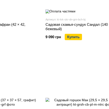
Артикул: kt-lvk-skr-dn-grn-bch-bj
фран (42 × 42,
Садовая скамья-сундук Сандал (140 
бежевый)
9 090 грн
Купить