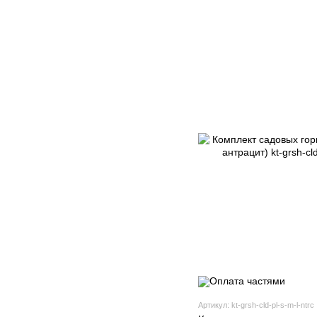
Артикул: kt-grsh-cld-pl-s-m-l-ntrc