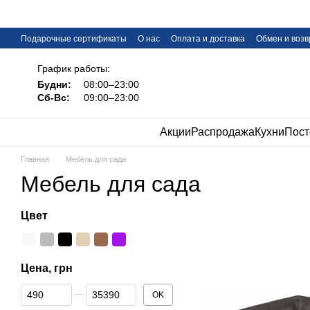
Перейти к основному контенту
Подарочные сертификаты
О нас
Оплата и доставка
Обмен и возв
FAQ
График работы:
Будни:
08:00–23:00
Сб-Вс:
09:00–23:00
Акции
Распродажа
Кухни
Пост
Главная
Мебель для сада
Мебель для сада
Цвет
Цена, грн
От Цена, грн
До Цена, грн
OK