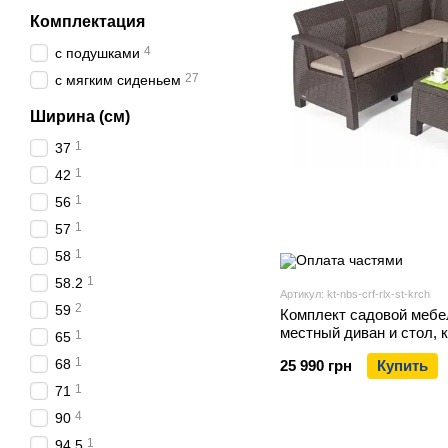
Комплектация
4
с подушками
27
с мягким сиденьем
Ширина (см)
1
37
1
42
1
56
1
57
1
58
1
58.2
Артикул: kt-nbs-crf-rlx-st-krch
2
59
Комплект садовой мебел
местный диван и стол, 
1
65
1
68
25 990 грн
Купить
1
71
4
90
1
94.5