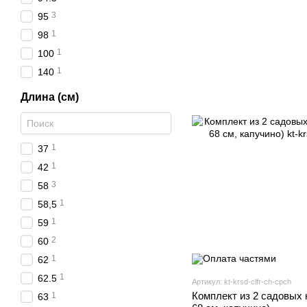
3
95
1
98
1
100
1
140
Длина (см)
1
37
1
42
3
58
1
58,5
1
59
2
60
1
62
1
62.5
Артикул: kt-krsd-clfr-ch-cpch
Комплект из 2 садовых 
1
63