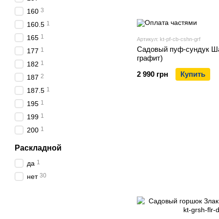
3
160
1
160.5
1
165
Артикул: kt-pf-cb-cshn-grf
Садовый пуф-сундук Ша
1
177
графит)
1
182
2 990 грн
Купить
2
187
1
187.5
1
195
1
199
1
200
Раскладной
1
да
30
нет