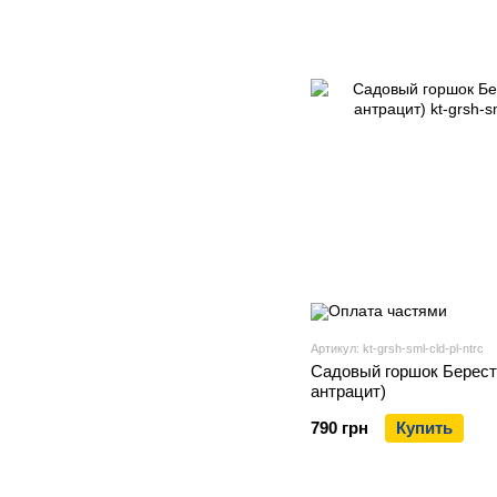
Артикул: kt-grsh-sml-cld-pl-ntrc
Садовый горшок Берест (
антрацит)
790 грн
Купить