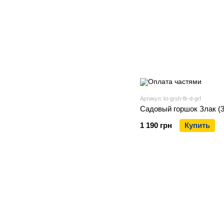
Артикул: kt-grsh-flr-d-grf
Садовый горшок Злак (37
1 190 грн
Купить