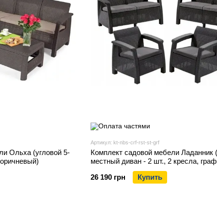
Артикул: kt-nbs-crf-rst-st-grf
и Ольха (угловой 5-
Комплект садовой мебели Ладанник (
коричневый)
местный диван - 2 шт., 2 кресла, граф
26 190 грн
Купить